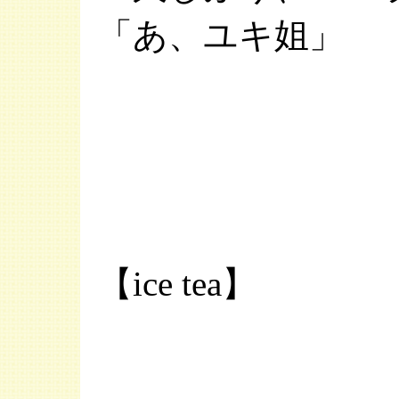
「あ、ユキ姐」
【ice tea】