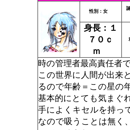
性別：女
身長：１
７０ｃ
ｍ
時の管理者最高責任者
この世界に人間が出来
るので年齢＝この星の
基本的にとても気まぐ
手によくキセルを持っ
なので吸うことは無く