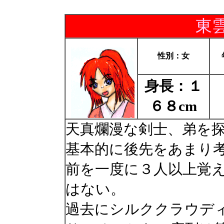
東
性別：女
身長：１
６８cm
天真爛漫な剣士、弟を
基本的に後先をあまり
前を一度に３人以上覚
はない。
過去にシルククラウデ