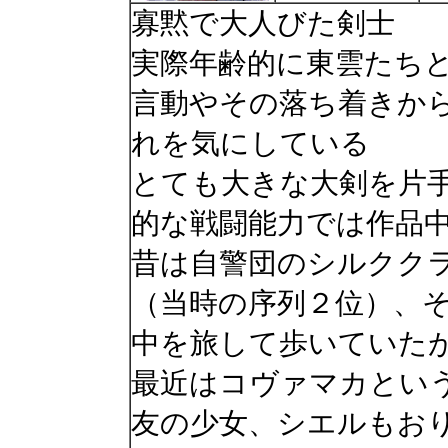
寡黙で大人びた剣士
実際年齢的に東雲たち
言動やその落ち着きか
れを気にしている
とても大きな大剣を片
的な戦闘能力では作品
昔は自警団のシルクク
（当時の序列２位）、
中を旅して歩いていた
最近はコヴァマカとい
友の少女、シエルもお