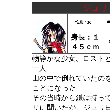
ジュリ
性別：女
身長：１
４５ｃｍ
物静かな少女、ロスト
一人
山の中で倒れていたの
ことになった
その当時から鎌は持っ
リに聞いたが、ジュリ