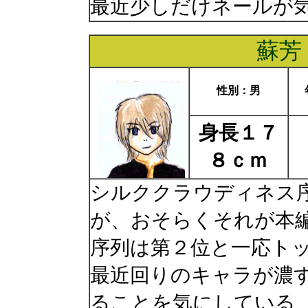
最近少しだけネールが
蘇芳
性別：男
身長１７
８ｃｍ
シルククラウディネス
が、おそらくそれが本
序列は第２位と一応ト
最近回りのキャラが濃
ることを気にしている