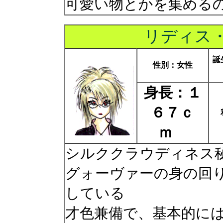
可愛い物とかを集める
リディス
誕
性別：女性
身長：１
６７ｃ
ｍ
シルククラウディネス
グォーヴァーの身の回
している
才色兼備で、基本的に