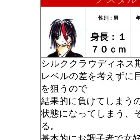
性別：男
身長：１
７０ｃｍ
シルククラウディネス
レベルの差を考えずに
を狙うので
結果的に負けてしまう
状態になってしまう、
る。
基本的にお調子者で女