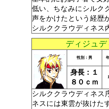
低い、ちなみにシルク
声をかけたという経歴
シルククラウディネス
ディジュデ
性別：男
身長：１
８０ｃｍ
シルククラウディネス
ネスには東雲が抜けた