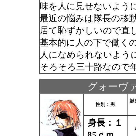
味を人に見せないよう
最近の悩みは隊長の移
居て恥ずかしいので直
基本的に人の下で働く
人になめられないよう
そろそろ三十路なので
グォーヴ
誕
性別：男
身長：１
85ｃｍ