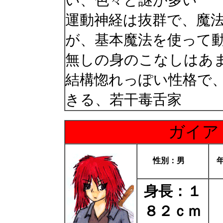
い、色々と謎が多い
運動神経は抜群で、魔
が、基本魔法を使って
無しの身のこなしはあ
結構惚れっぽい性格で
きる、若干毒舌家
ガイア
性別：男
身長：１
８２ｃｍ