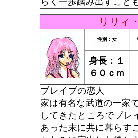
らく一歩踏み出すこと
リリィ
性別：女
身長：１
６０ｃｍ
ブレイブの恋人
家は有名な武道の一家
してきたところでブレ
あった末に共に暮らす