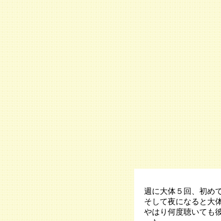
週に大体５回、初め
そして夜になると大
やはり何度聴いても