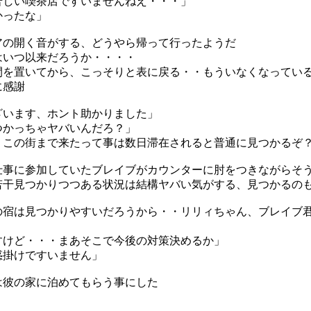
苦しい喫茶店ですいませんねえ・・・」
かったな」
アの開く音がする、どうやら帰って行ったようだ
はいつ以来だろうか・・・・
間を置いてから、こっそりと表に戻る・・もういなくなってい
に感謝
ざいます、ホント助かりました」
つかっちゃヤバいんだろ？」
？この街まで来たって事は数日滞在されると普通に見つかるぞ
仕事に参加していたブレイブがカウンターに肘をつきながらそ
若干見つかりつつある状況は結構ヤバい気がする、見つかるの
の宿は見つかりやすいだろうから・・リリィちゃん、ブレイブ
すけど・・・まあそこで今後の対策決めるか」
惑掛けですいません」
は彼の家に泊めてもらう事にした