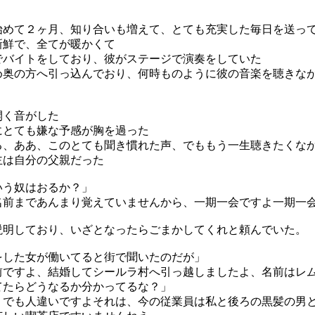
始めて２ヶ月、知り合いも増えて、とても充実した毎日を送っ
新鮮で、全てが暖かくて
でバイトをしており、彼がステージで演奏をしていた
め奥の方へ引っ込んでおり、何時ものように彼の音楽を聴きな
開く音がした
にとても嫌な予感が胸を過った
る、ああ、このとても聞き慣れた声、でももう一生聴きたくな
主は自分の父親だった
いう奴はおるか？」
名前まであんまり覚えていませんから、一期一会ですよ一期一
説明しており、いざとなったらごまかしてくれと頼んでいた。
をした女が働いてると街で聞いたのだが」
前ですよ、結婚してシールラ村へ引っ越しましたよ、名前はレ
てたらどうなるか分かってるな？」
、でも人違いですよそれは、今の従業員は私と後ろの黒髪の男