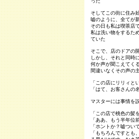
った
そしてこの街に住み
嘘のように、全てが
その日も私は喫茶店
私は洗い物をするた
ていた
そこで、店のドアの
しかし、それと同時
何か声が聞こえてく
間違いなくその声の
「この店にリリィと
「はて、お客さんの
マスターには事情を
「この店で桃色の髪
「ああ、もう半年位
「ホントか？嘘つい
「もちろんですとも