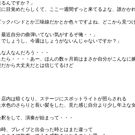
来るんですか？」
楽に目覚めたらしくて、ここ一週間ずっと来てるよな、誰かか
ビックバンドとか三味線だかとか色々ですよね、どこから見つ
、最近自分の曲弾いてない気がするぞ俺・・」
くでしょうし、今週はしょうがないんじゃないですか？」
んな人なんだろう・・・
したら・・・・あー、ほんの数ヶ月前はまさか自分がこんなに
彼だから大丈夫だとは信じてるけど
、店内は暗くなり、ステージにスポットライトが照らされる
た水色のさらりと長い髪をした、見た感じ自分より少し年上な
会釈をして、演奏が始まって・・・
の時、ブレイブと出会った時とはまた違って